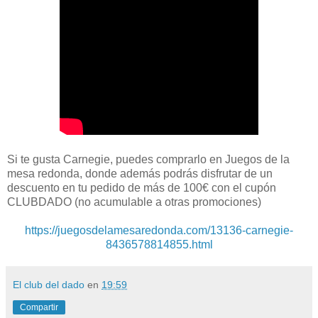
Si te gusta Carnegie, puedes comprarlo en Juegos de la
mesa redonda, donde además podrás disfrutar de un
descuento en tu pedido de más de 100€ con el cupón
CLUBDADO (no acumulable a otras promociones)
https://juegosdelamesaredonda.com/13136-carnegie-
8436578814855.html
El club del dado
en
19:59
Compartir