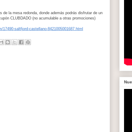
os de la mesa redonda, donde además podrás disfrutar de un
l cupón CLUBDADO (no acumulable a otras promociones)
/17490-saltfjord-castellano-8421005001687.html
Nue