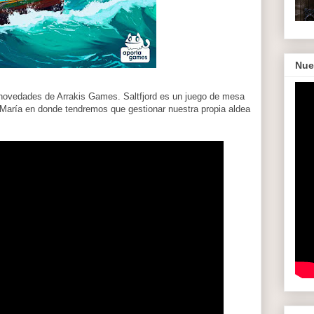
Nue
s novedades de Arrakis Games. Saltfjord es un juego de mesa
 María en donde tendremos que gestionar nuestra propia aldea