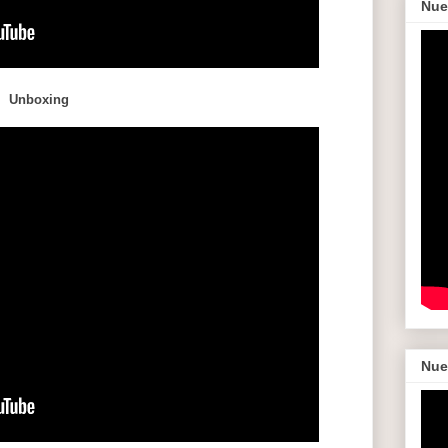
Nue
Unboxing
Nue