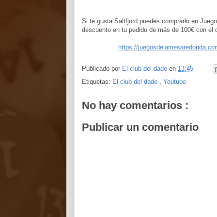
Si te gusta Saltfjord puedes comprarlo en Jueg
descuento en tu pedido de más de 100€ con e
https://juegosdelamesaredonda.com
Publicado por
El club del dado
en
13:45
Etiquetas:
El club del dado
,
Youtube
No hay comentarios :
Publicar un comentario