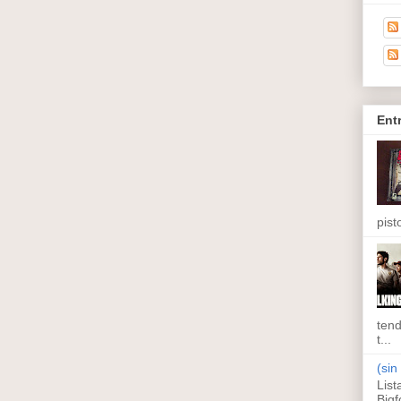
Ent
pisto
tend
t...
(sin 
List
Bigf