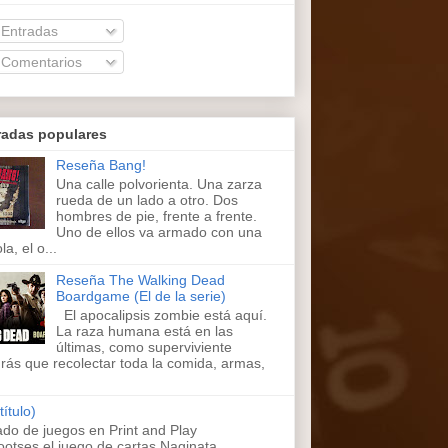
Entradas
Comentarios
radas populares
Reseña Bang!
Una calle polvorienta. Una zarza
rueda de un lado a otro. Dos
hombres de pie, frente a frente.
Uno de ellos va armado con una
la, el o...
Reseña The Walking Dead
Boardgame (El de la serie)
El apocalipsis zombie está aquí.
La raza humana está en las
últimas, como superviviente
rás que recolectar toda la comida, armas,
título)
ado de juegos en Print and Play
ootses,el juego de cartas Naginata