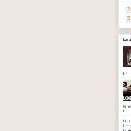
Ent
pisto
tend
t...
(sin 
List
Bigf