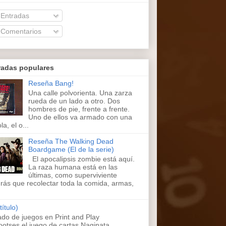
Entradas
Comentarios
radas populares
Reseña Bang!
Una calle polvorienta. Una zarza
rueda de un lado a otro. Dos
hombres de pie, frente a frente.
Uno de ellos va armado con una
la, el o...
Reseña The Walking Dead
Boardgame (El de la serie)
El apocalipsis zombie está aquí.
La raza humana está en las
últimas, como superviviente
rás que recolectar toda la comida, armas,
título)
ado de juegos en Print and Play
ootses,el juego de cartas Naginata