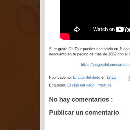
Si te gusta On Tour puedes comprarlo en Juego
descuento en tu pedido de más de 100€ con e
https://juegosdelamesaredo
Publicado por
El club del dado
en
19:15
Etiquetas:
El club del dado
,
Youtube
No hay comentarios :
Publicar un comentario