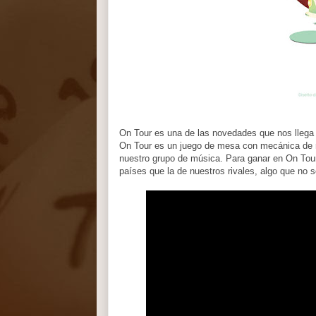
On Tour es una de las novedades que nos llega
On Tour es un juego de mesa con mecánica de ro
nuestro grupo de música. Para ganar en On Tour
países que la de nuestros rivales, algo que no 