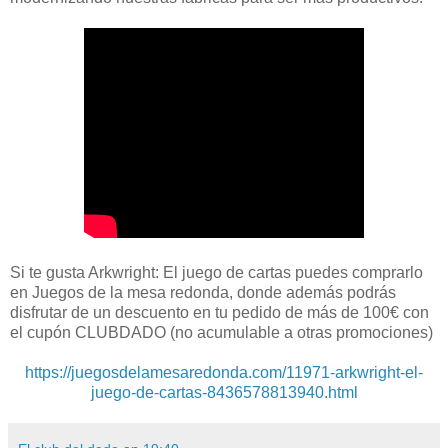
Si te gusta Arkwright: El juego de cartas puedes comprarlo
en Juegos de la mesa redonda, donde además podrás
disfrutar de un descuento en tu pedido de más de 100€ con
el cupón CLUBDADO (no acumulable a otras promociones)
https://juegosdelamesaredonda.com/11971-arkwright-el-
juego-de-cartas-8436578813940.html