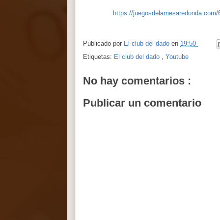
https://juegosdelamesaredonda.com/
Publicado por
El club del dado
en
19:50
Etiquetas:
El club del dado
,
Youtube
No hay comentarios :
Publicar un comentario