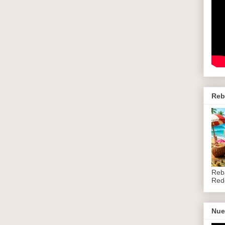
Reb
Reb
Red
Nue