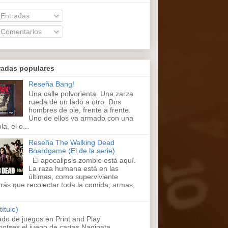
Entradas
Comentarios
radas populares
Reseña Bang!
Una calle polvorienta. Una zarza
rueda de un lado a otro. Dos
hombres de pie, frente a frente.
Uno de ellos va armado con una
la, el o...
Reseña The Walking Dead
Boardgame (El de la serie)
El apocalipsis zombie está aquí.
La raza humana está en las
últimas, como superviviente
rás que recolectar toda la comida, armas,
título)
ado de juegos en Print and Play
ootses,el juego de cartas Naginata