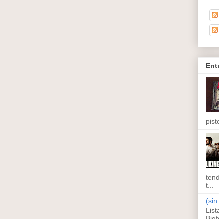
Ent
pisto
tend
t...
(sin 
List
Bigf