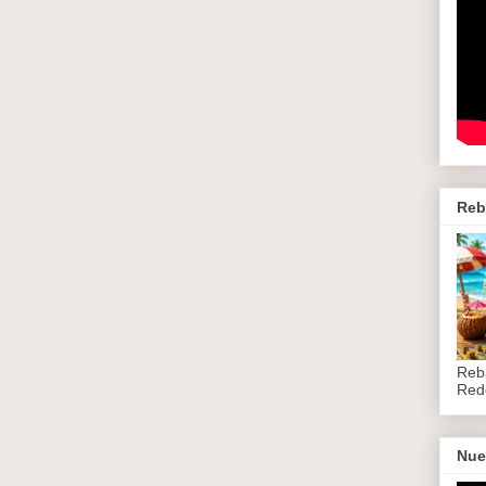
Reb
Reb
Red
Nue