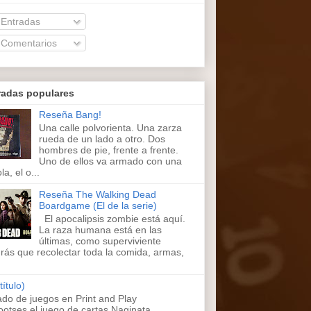
Entradas
Comentarios
radas populares
Reseña Bang!
Una calle polvorienta. Una zarza
rueda de un lado a otro. Dos
hombres de pie, frente a frente.
Uno de ellos va armado con una
la, el o...
Reseña The Walking Dead
Boardgame (El de la serie)
El apocalipsis zombie está aquí.
La raza humana está en las
últimas, como superviviente
rás que recolectar toda la comida, armas,
título)
ado de juegos en Print and Play
ootses,el juego de cartas Naginata