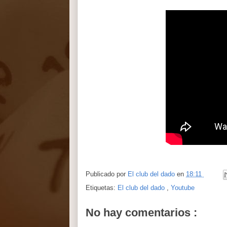
Publicado por
El club del dado
en
18:11
Etiquetas:
El club del dado
,
Youtube
No hay comentarios :