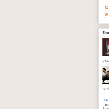
Ent
pisto
tend
t...
(sin 
List
Bigf