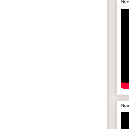
Nue
Nue