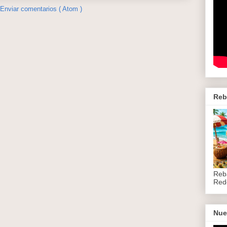
Enviar comentarios ( Atom )
Reb
Reb
Red
Nue