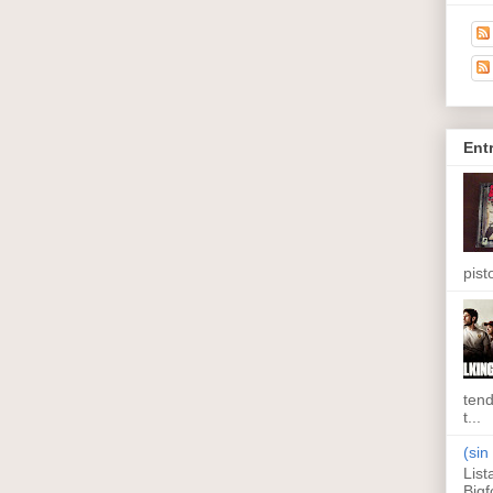
Ent
pisto
tend
t...
(sin 
List
Bigf