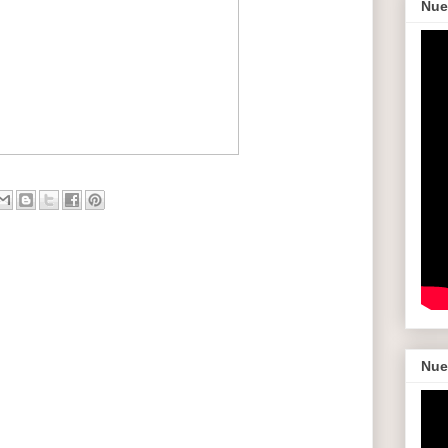
Nue
Nue