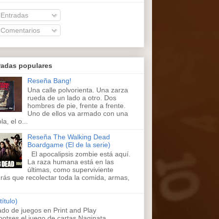
Entradas
Comentarios
radas populares
Reseña Bang!
Una calle polvorienta. Una zarza
rueda de un lado a otro. Dos
hombres de pie, frente a frente.
Uno de ellos va armado con una
la, el o...
Reseña The Walking Dead
Boardgame (El de la serie)
El apocalipsis zombie está aquí.
La raza humana está en las
últimas, como superviviente
rás que recolectar toda la comida, armas,
título)
ado de juegos en Print and Play
ootses,el juego de cartas Naginata