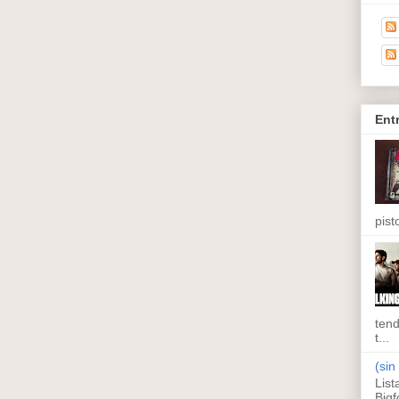
Ent
pisto
tend
t...
(sin 
List
Bigf