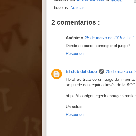
Etiquetas:
Noticias
2 comentarios :
Anónimo
25 de marzo de 2015 a las 1
Donde se puede conseguir el juego?
Responder
El club del dado
25 de marzo de 2
Hola! Se trata de un juego de importac
se puede conseguir a través de la BGG
https://boardgamegeek.com/geekmarket
Un saludo!
Responder