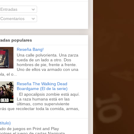
Entradas
Comentarios
radas populares
Reseña Bang!
Una calle polvorienta. Una zarza
rueda de un lado a otro. Dos
hombres de pie, frente a frente.
Uno de ellos va armado con una
la, el o...
Reseña The Walking Dead
Boardgame (El de la serie)
El apocalipsis zombie está aquí.
La raza humana está en las
últimas, como superviviente
rás que recolectar toda la comida, armas,
título)
ado de juegos en Print and Play
ootses,el juego de cartas Naginata