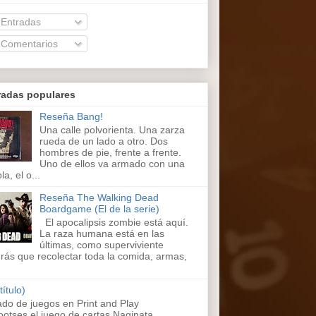
Entradas
Comentarios
radas populares
Reseña Bang!
Una calle polvorienta. Una zarza
rueda de un lado a otro. Dos
hombres de pie, frente a frente.
Uno de ellos va armado con una
la, el o...
Reseña The Walking Dead
Boardgame (El de la serie)
El apocalipsis zombie está aquí.
La raza humana está en las
últimas, como superviviente
rás que recolectar toda la comida, armas,
título)
ado de juegos en Print and Play
ootses,el juego de cartas Naginata