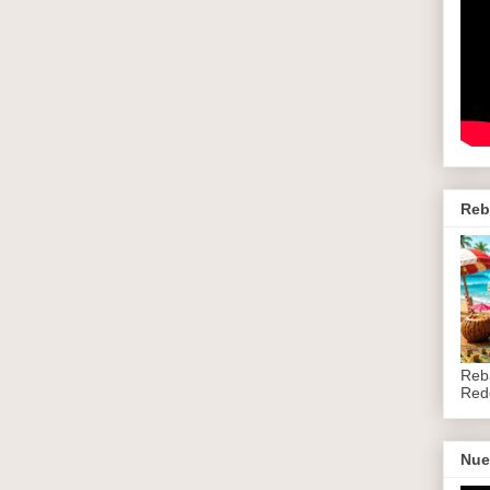
Reb
Reb
Red
Nue