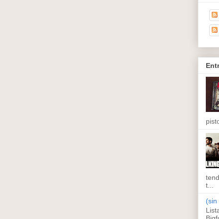
Ent
pisto
tend
t...
(sin 
List
Bigf