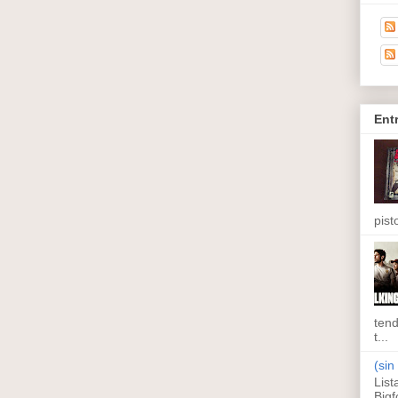
Ent
pisto
tend
t...
(sin 
List
Bigf