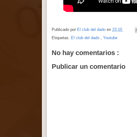
Publicado por
El club del dado
en
23:10
Etiquetas:
El club del dado
,
Youtube
No hay comentarios :
Publicar un comentario