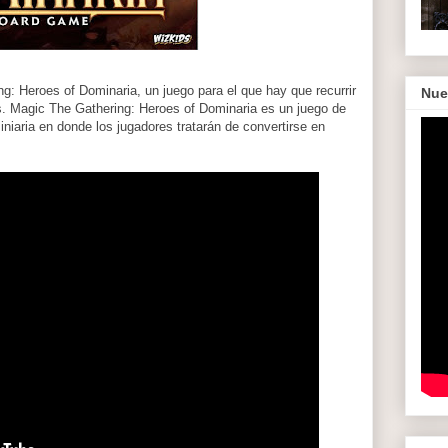
g: Heroes of Dominaria, un juego para el que hay que recurrir
Nue
és. Magic The Gathering: Heroes of Dominaria es un juego de
iaria en donde los jugadores tratarán de convertirse en