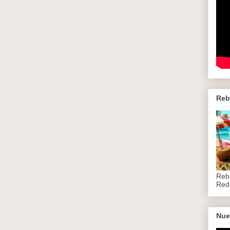
Reb
Reb
Red
Nue