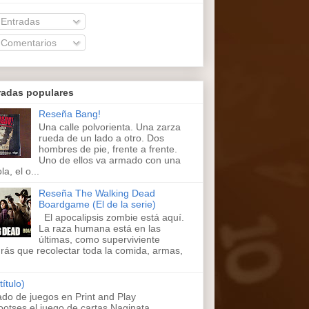
Entradas
Comentarios
radas populares
Reseña Bang!
Una calle polvorienta. Una zarza
rueda de un lado a otro. Dos
hombres de pie, frente a frente.
Uno de ellos va armado con una
la, el o...
Reseña The Walking Dead
Boardgame (El de la serie)
El apocalipsis zombie está aquí.
La raza humana está en las
últimas, como superviviente
rás que recolectar toda la comida, armas,
título)
ado de juegos en Print and Play
ootses,el juego de cartas Naginata