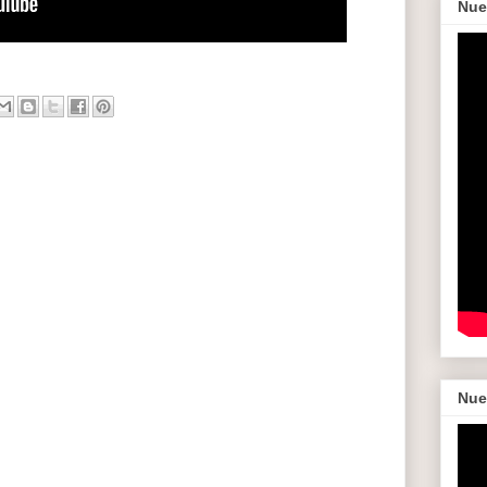
Nue
Nue