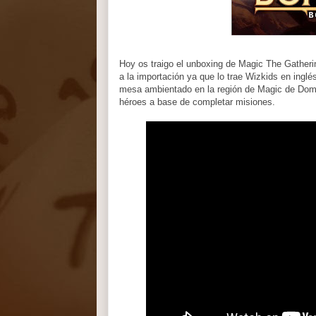
Hoy os traigo el unboxing de Magic The Gatherin
a la importación ya que lo trae Wizkids en ingl
mesa ambientado en la región de Magic de Domin
héroes a base de completar misiones.