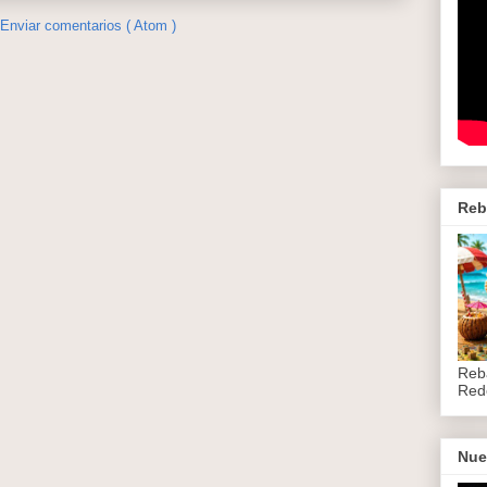
Enviar comentarios ( Atom )
Reb
Reb
Red
Nue