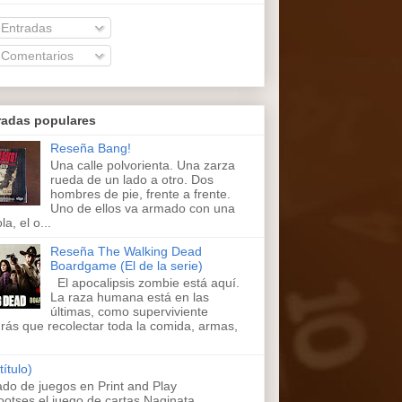
Entradas
Comentarios
radas populares
Reseña Bang!
Una calle polvorienta. Una zarza
rueda de un lado a otro. Dos
hombres de pie, frente a frente.
Uno de ellos va armado con una
la, el o...
Reseña The Walking Dead
Boardgame (El de la serie)
El apocalipsis zombie está aquí.
La raza humana está en las
últimas, como superviviente
rás que recolectar toda la comida, armas,
título)
ado de juegos en Print and Play
ootses,el juego de cartas Naginata