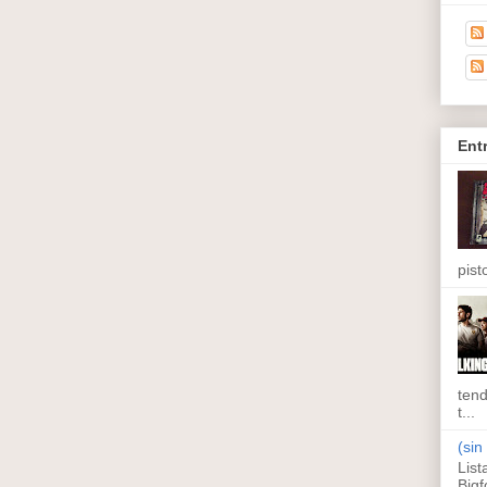
Ent
pisto
tend
t...
(sin 
List
Bigf