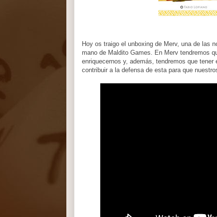
Hoy os traigo el unboxing de Merv, una de las 
mano de Maldito Games. En Merv tendremos que 
enriquecernos y, además, tendremos que tener 
contribuir a la defensa de esta para que nuest