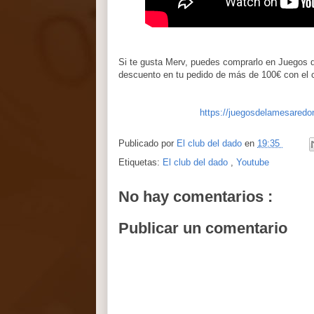
Si te gusta Merv, puedes comprarlo en Juegos 
descuento en tu pedido de más de 100€ con e
https://juegosdelamesared
Publicado por
El club del dado
en
19:35
Etiquetas:
El club del dado
,
Youtube
No hay comentarios :
Publicar un comentario