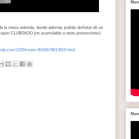
Nue
de la mesa redonda, donde además podrás disfrutar de un
l cupón CLUBDADO (no acumulable a otras promociones)
onda.com/11834-merv-8436578813919.html
Nue