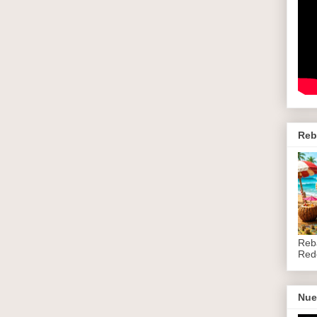
Reb
Reb
Red
Nue