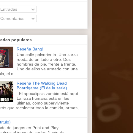
Entradas
Comentarios
radas populares
Reseña Bang!
Una calle polvorienta. Una zarza
rueda de un lado a otro. Dos
hombres de pie, frente a frente.
Uno de ellos va armado con una
la, el o...
Reseña The Walking Dead
Boardgame (El de la serie)
El apocalipsis zombie está aquí.
La raza humana está en las
últimas, como superviviente
rás que recolectar toda la comida, armas,
título)
ado de juegos en Print and Play
ootses,el juego de cartas Naginata