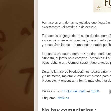
Furnace es una de las novedades que llegará e
exactamente, el próximo 7 de octubre.
Furnace es un juego de mesa en donde asumiréis
será erigir un imperio industrial y ganar tant
y procesándolos de la forma más rentable posib
La partida transcurre durante 4 rondas, cada un
Subasta, pujaréis para comprar Compañías. La p
pujas obtiene una Compensación (que a veces p
Durante la fase de Producción os tocará dirigir
y, finalmente, mejorar vuestras empresas para m
producción y encontrar la forma más efectiva de
Publicado por
El club del dado
en
15:30
Etiquetas:
Noticias
No hay comentarios :