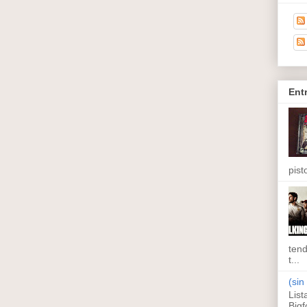
Ent
pisto
tend
t...
(sin 
List
Bigf