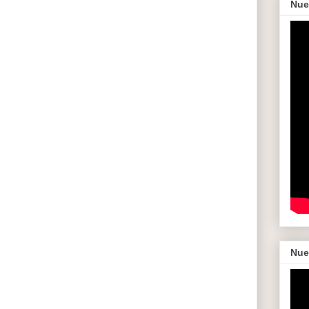
Nue
Nue