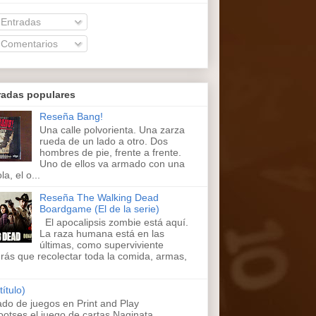
Entradas
Comentarios
radas populares
Reseña Bang!
Una calle polvorienta. Una zarza
rueda de un lado a otro. Dos
hombres de pie, frente a frente.
Uno de ellos va armado con una
la, el o...
Reseña The Walking Dead
Boardgame (El de la serie)
El apocalipsis zombie está aquí.
La raza humana está en las
últimas, como superviviente
rás que recolectar toda la comida, armas,
título)
ado de juegos en Print and Play
ootses,el juego de cartas Naginata