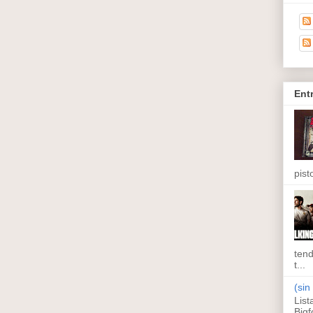
Ent
pisto
tend
t...
(sin 
List
Bigf