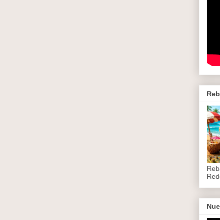
Reb
Reb
Red
Nue