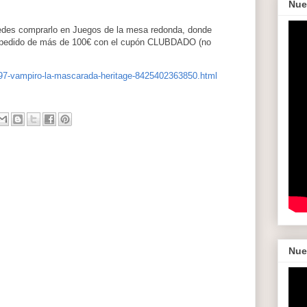
Nue
edes comprarlo en Juegos de la mesa redonda, donde
u pedido de más de 100€ con el cupón CLUBDADO (no
97-vampiro-la-mascarada-heritage-8425402363850.html
Nue