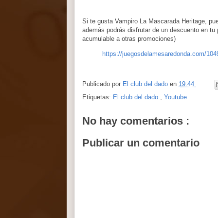
Si te gusta Vampiro La Mascarada Heritage, pu
además podrás disfrutar de un descuento en t
acumulable a otras promociones)
https://juegosdelamesaredonda.com/104
Publicado por
El club del dado
en
19:44
Etiquetas:
El club del dado
,
Youtube
No hay comentarios :
Publicar un comentario