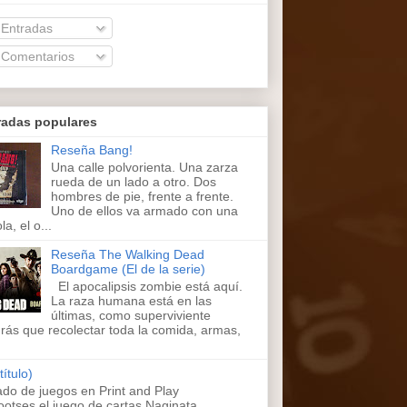
Entradas
Comentarios
radas populares
Reseña Bang!
Una calle polvorienta. Una zarza
rueda de un lado a otro. Dos
hombres de pie, frente a frente.
Uno de ellos va armado con una
la, el o...
Reseña The Walking Dead
Boardgame (El de la serie)
El apocalipsis zombie está aquí.
La raza humana está en las
últimas, como superviviente
rás que recolectar toda la comida, armas,
título)
ado de juegos en Print and Play
ootses,el juego de cartas Naginata