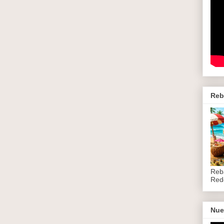
Reb
Reb
Red
Nue