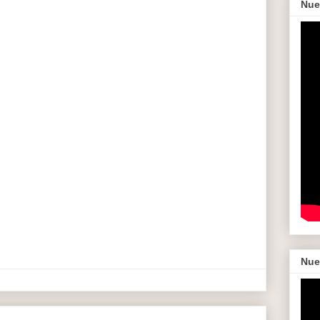
Nue
Nue