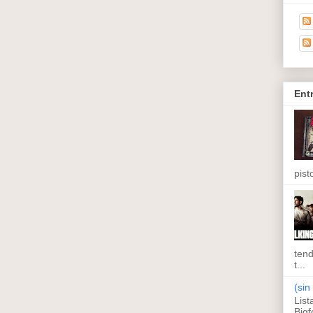
Ent
pisto
tend
t...
(sin 
List
Bigf