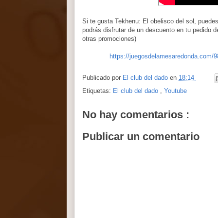
Si te gusta Tekhenu: El obelisco del sol, pue
podrás disfrutar de un descuento en tu pedid
otras promociones)
https://juegosdelamesaredonda.com/98
Publicado por
El club del dado
en
18:14
Etiquetas:
El club del dado
,
Youtube
No hay comentarios :
Publicar un comentario