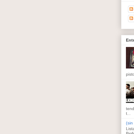
Ent
pisto
tend
t...
(sin 
List
Bigf