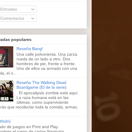
Entradas
Comentarios
radas populares
Reseña Bang!
Una calle polvorienta. Una zarza
rueda de un lado a otro. Dos
hombres de pie, frente a frente.
Uno de ellos va armado con una
la, el o...
Reseña The Walking Dead
Boardgame (El de la serie)
El apocalipsis zombie está aquí.
La raza humana está en las
últimas, como superviviente
rás que recolectar toda la comida, armas,
título)
ado de juegos en Print and Play
ootses,el juego de cartas Naginata