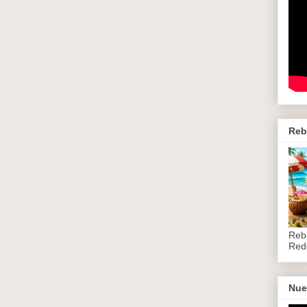
Reb
Reb
Red
Nue