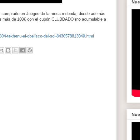
Nue
des comprarlo en Juegos de la mesa redonda, donde además
o de más de 100€ con el cupón CLUBDADO (no acumulable a
04-tekhenu-el-obelisco-del-sol-8436578813049.html
Nue