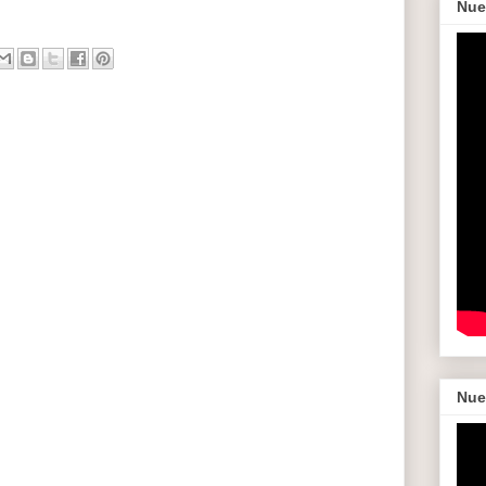
Nue
Nue