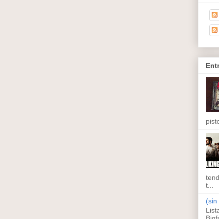
Ent
pisto
tend
t...
(sin 
List
Bigf