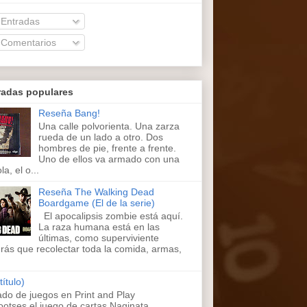
Entradas
Comentarios
radas populares
Reseña Bang!
Una calle polvorienta. Una zarza
rueda de un lado a otro. Dos
hombres de pie, frente a frente.
Uno de ellos va armado con una
la, el o...
Reseña The Walking Dead
Boardgame (El de la serie)
El apocalipsis zombie está aquí.
La raza humana está en las
últimas, como superviviente
rás que recolectar toda la comida, armas,
título)
ado de juegos en Print and Play
ootses,el juego de cartas Naginata