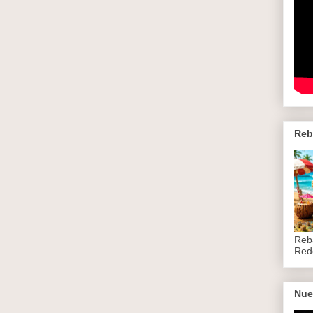
Reb
Reb
Red
Nue