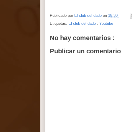
Publicado por
El club del dado
en
19:30
Etiquetas:
El club del dado
,
Youtube
No hay comentarios :
Publicar un comentario