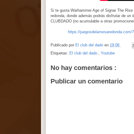
Si te gusta Warhammer Age of Signar The Rise 
redonda, donde además podrás disfrutar de un 
CLUBDADO (no acumulable a otras promocione
https://juegosdelamesaredonda.com/78
Publicado por
El club del dado
en
19:08
Etiquetas:
El club del dado
,
Youtube
No hay comentarios :
Publicar un comentario