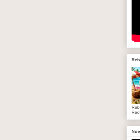
Reb
Reb
Red
Nue