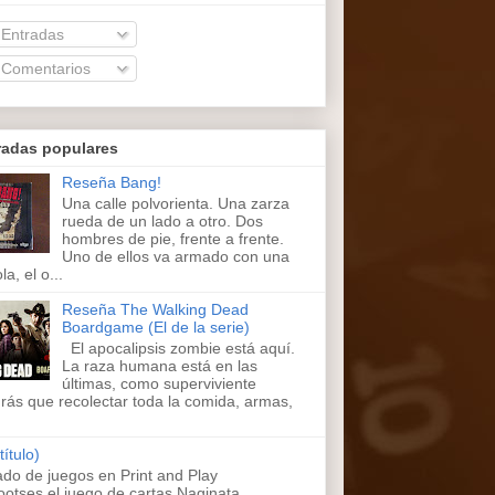
Entradas
Comentarios
radas populares
Reseña Bang!
Una calle polvorienta. Una zarza
rueda de un lado a otro. Dos
hombres de pie, frente a frente.
Uno de ellos va armado con una
la, el o...
Reseña The Walking Dead
Boardgame (El de la serie)
El apocalipsis zombie está aquí.
La raza humana está en las
últimas, como superviviente
rás que recolectar toda la comida, armas,
título)
ado de juegos en Print and Play
ootses,el juego de cartas Naginata