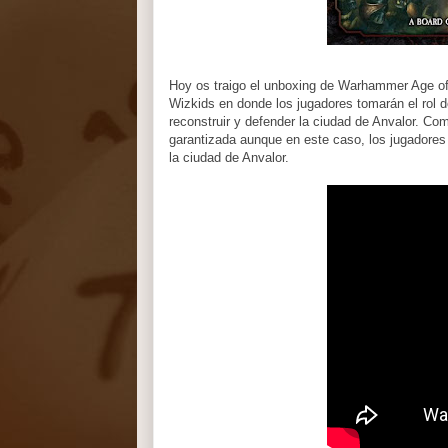
Hoy os traigo el unboxing de Warhammer Age of 
Wizkids en donde los jugadores tomarán el rol 
reconstruir y defender la ciudad de Anvalor. C
garantizada aunque en este caso, los jugadore
la ciudad de Anvalor.