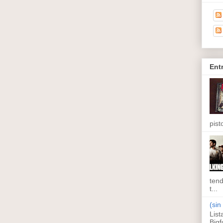
Ent
pisto
tend
t...
(sin 
List
Bigf