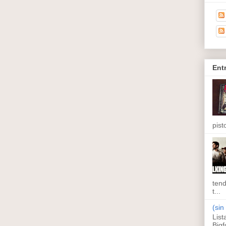
Ent
pisto
tend
t...
(sin 
List
Bigf