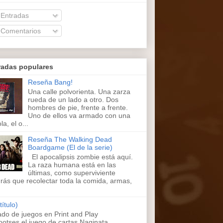
Entradas
Comentarios
radas populares
Reseña Bang!
Una calle polvorienta. Una zarza
rueda de un lado a otro. Dos
hombres de pie, frente a frente.
Uno de ellos va armado con una
la, el o...
Reseña The Walking Dead
Boardgame (El de la serie)
El apocalipsis zombie está aquí.
La raza humana está en las
últimas, como superviviente
rás que recolectar toda la comida, armas,
título)
ado de juegos en Print and Play
ootses,el juego de cartas Naginata