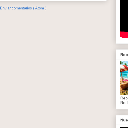
Enviar comentarios ( Atom )
Reb
Reb
Red
Nue