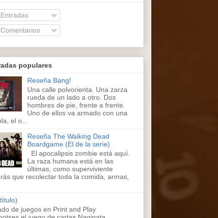
Entradas
Comentarios
radas populares
Reseña Bang!
Una calle polvorienta. Una zarza
rueda de un lado a otro. Dos
hombres de pie, frente a frente.
Uno de ellos va armado con una
la, el o...
Reseña The Walking Dead
Boardgame (El de la serie)
El apocalipsis zombie está aquí.
La raza humana está en las
últimas, como superviviente
rás que recolectar toda la comida, armas,
título)
ado de juegos en Print and Play
ootses,el juego de cartas Naginata