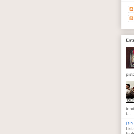
Ent
pisto
tend
t...
(sin 
List
Bigf