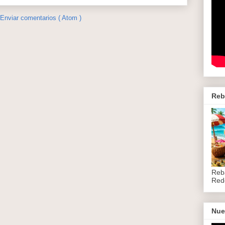
Enviar comentarios ( Atom )
Reb
Reb
Red
Nue