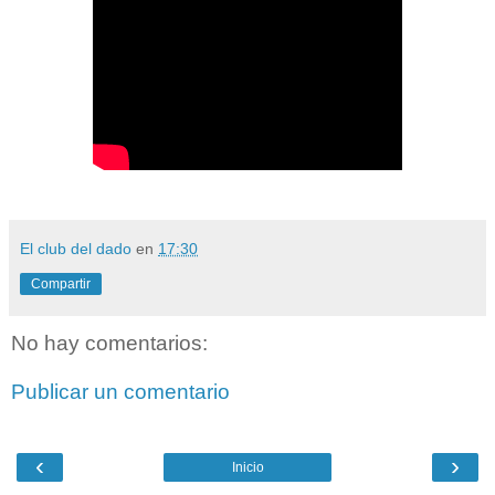
El club del dado
en
17:30
Compartir
No hay comentarios:
Publicar un comentario
‹
›
Inicio