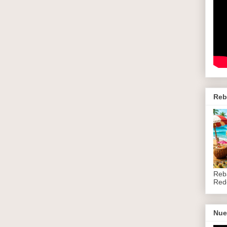
Reb
Reb
Red
Nue