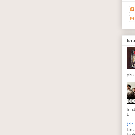
Ent
pisto
tend
t...
(sin 
List
Bigf