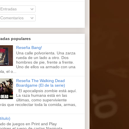
Entradas
Comentarios
radas populares
Reseña Bang!
Una calle polvorienta. Una zarza
rueda de un lado a otro. Dos
hombres de pie, frente a frente.
Uno de ellos va armado con una
la, el o...
Reseña The Walking Dead
Boardgame (El de la serie)
El apocalipsis zombie está aquí.
La raza humana está en las
últimas, como superviviente
rás que recolectar toda la comida, armas,
título)
ado de juegos en Print and Play
ootses,el juego de cartas Naginata