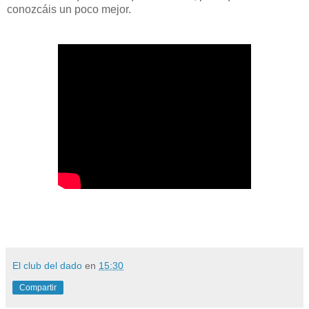
conozcáis un poco mejor.
El club del dado
en
15:30
Compartir