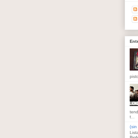
Ent
pisto
tend
t...
(sin 
List
Bigf