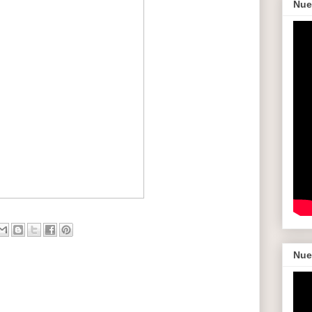
Nue
Nue