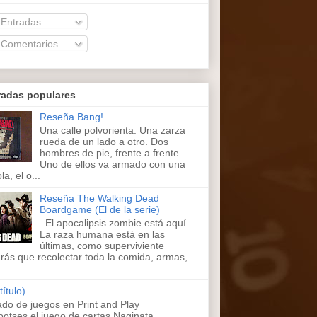
Entradas
Comentarios
radas populares
Reseña Bang!
Una calle polvorienta. Una zarza
rueda de un lado a otro. Dos
hombres de pie, frente a frente.
Uno de ellos va armado con una
la, el o...
Reseña The Walking Dead
Boardgame (El de la serie)
El apocalipsis zombie está aquí.
La raza humana está en las
últimas, como superviviente
rás que recolectar toda la comida, armas,
título)
ado de juegos en Print and Play
ootses,el juego de cartas Naginata