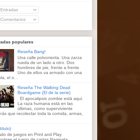
Entradas
Comentarios
radas populares
Reseña Bang!
Una calle polvorienta. Una zarza
rueda de un lado a otro. Dos
hombres de pie, frente a frente.
Uno de ellos va armado con una
la, el o...
Reseña The Walking Dead
Boardgame (El de la serie)
El apocalipsis zombie está aquí.
La raza humana está en las
últimas, como superviviente
rás que recolectar toda la comida, armas,
título)
ado de juegos en Print and Play
ootses,el juego de cartas Naginata