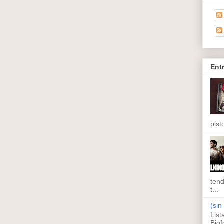
Ent
pisto
tend
t...
(sin 
List
Bigf