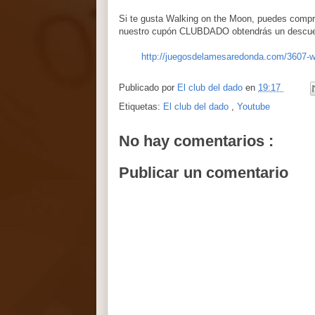
Si te gusta Walking on the Moon, puedes compr
nuestro cupón CLUBDADO obtendrás un descuen
http://juegosdelamesaredonda.com/3607-
Publicado por
El club del dado
en
19:17
Etiquetas:
El club del dado
,
Youtube
No hay comentarios :
Publicar un comentario