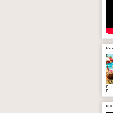
Reb
Reb
Red
Nue