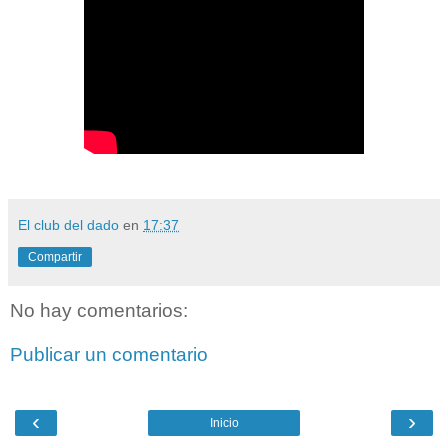
El club del dado
en
17:37
Compartir
No hay comentarios:
Publicar un comentario
‹
›
Inicio