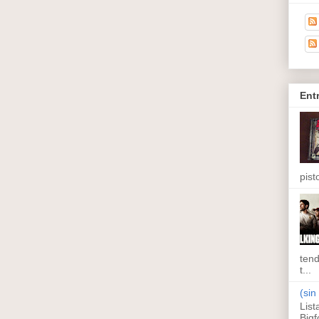
Ent
pisto
tend
t...
(sin 
List
Bigf