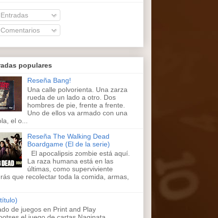
Entradas
Comentarios
radas populares
Reseña Bang!
Una calle polvorienta. Una zarza
rueda de un lado a otro. Dos
hombres de pie, frente a frente.
Uno de ellos va armado con una
la, el o...
Reseña The Walking Dead
Boardgame (El de la serie)
El apocalipsis zombie está aquí.
La raza humana está en las
últimas, como superviviente
rás que recolectar toda la comida, armas,
título)
ado de juegos en Print and Play
ootses,el juego de cartas Naginata