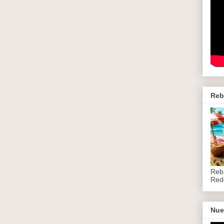
Reb
Reb
Red
Nue