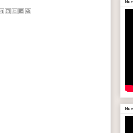
Nue
Nue