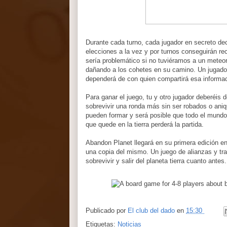
Durante cada turno, cada jugador en secreto de
elecciones a la vez y por turnos conseguirán rec
sería problemático si no tuviéramos a un meteoro
dañando a los cohetes en su camino. Un jugador
dependerá de con quien compartirá esa informac
Para ganar el juego, tu y otro jugador deberéis 
sobrevivir una ronda más sin ser robados o aniq
pueden formar y será posible que todo el mundo
que quede en la tierra perderá la partida.
Abandon Planet llegará en su primera edición en
una copia del mismo. Un juego de alianzas y tra
sobrevivir y salir del planeta tierra cuanto antes.
Publicado por
El club del dado
en
15:30
Etiquetas:
Noticias