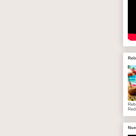
Reb
Reb
Red
Nue