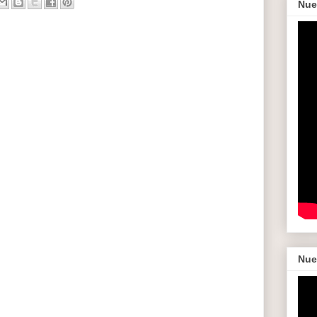
Nue
Nue