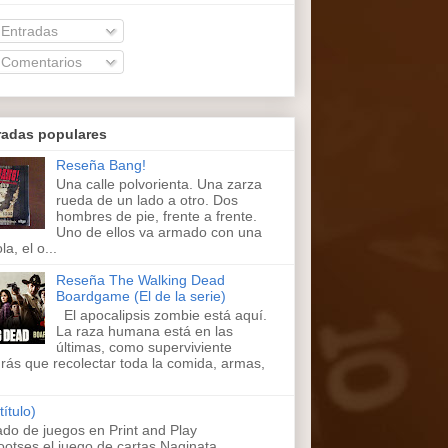
Entradas
Comentarios
radas populares
Reseña Bang!
Una calle polvorienta. Una zarza
rueda de un lado a otro. Dos
hombres de pie, frente a frente.
Uno de ellos va armado con una
la, el o...
Reseña The Walking Dead
Boardgame (El de la serie)
El apocalipsis zombie está aquí.
La raza humana está en las
últimas, como superviviente
rás que recolectar toda la comida, armas,
título)
ado de juegos en Print and Play
ootses,el juego de cartas Naginata