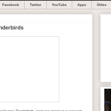
Facebook
Twitter
YouTube
Apps
Útiles
nderbirds
ansión para Thunderbirds, juego que arrasó en su paso por