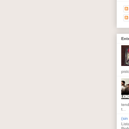
Ent
pisto
tend
t...
(sin 
List
Bigf