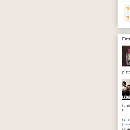
Ent
pisto
tend
t...
(sin 
List
Bigf