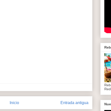
Reb
Reb
Red
Inicio
Entrada antigua
Nue