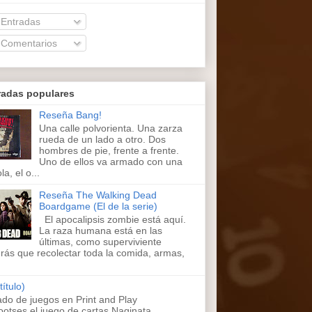
Entradas
Comentarios
radas populares
Reseña Bang!
Una calle polvorienta. Una zarza
rueda de un lado a otro. Dos
hombres de pie, frente a frente.
Uno de ellos va armado con una
la, el o...
Reseña The Walking Dead
Boardgame (El de la serie)
El apocalipsis zombie está aquí.
La raza humana está en las
últimas, como superviviente
rás que recolectar toda la comida, armas,
título)
ado de juegos en Print and Play
ootses,el juego de cartas Naginata