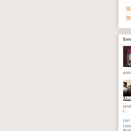
Ent
pisto
tend
t...
(sin 
List
Bigf