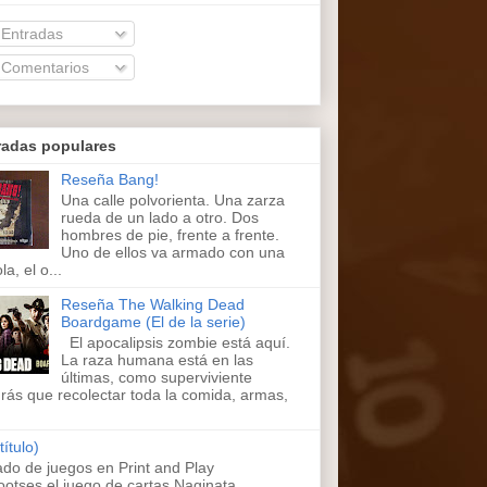
Entradas
Comentarios
radas populares
Reseña Bang!
Una calle polvorienta. Una zarza
rueda de un lado a otro. Dos
hombres de pie, frente a frente.
Uno de ellos va armado con una
la, el o...
Reseña The Walking Dead
Boardgame (El de la serie)
El apocalipsis zombie está aquí.
La raza humana está en las
últimas, como superviviente
rás que recolectar toda la comida, armas,
título)
ado de juegos en Print and Play
ootses,el juego de cartas Naginata