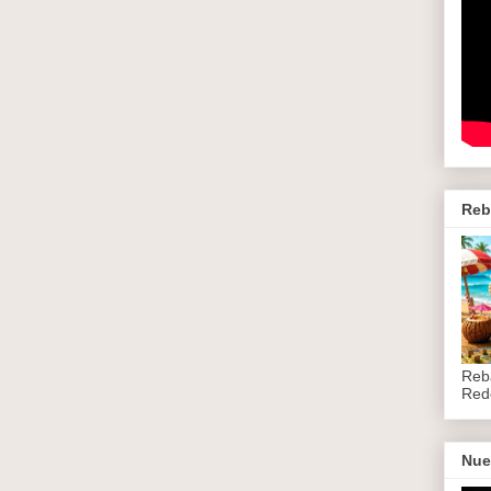
Reb
Reb
Red
Nue