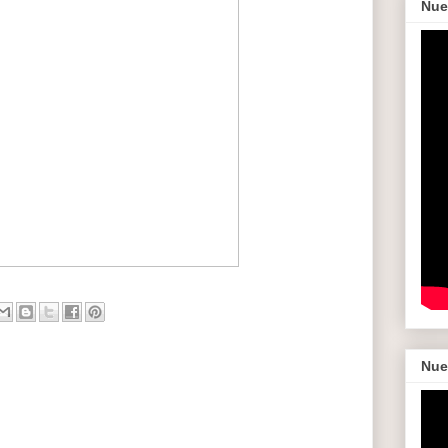
Nue
Nue