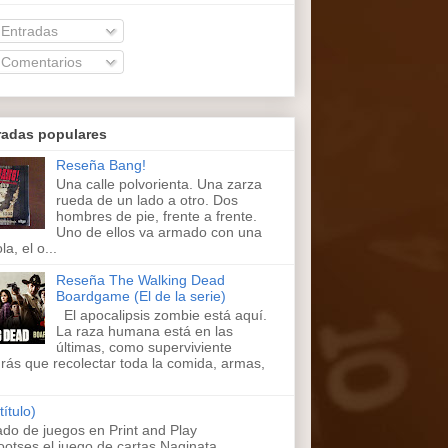
Entradas
Comentarios
radas populares
Reseña Bang!
Una calle polvorienta. Una zarza
rueda de un lado a otro. Dos
hombres de pie, frente a frente.
Uno de ellos va armado con una
la, el o...
Reseña The Walking Dead
Boardgame (El de la serie)
El apocalipsis zombie está aquí.
La raza humana está en las
últimas, como superviviente
rás que recolectar toda la comida, armas,
título)
ado de juegos en Print and Play
ootses,el juego de cartas Naginata