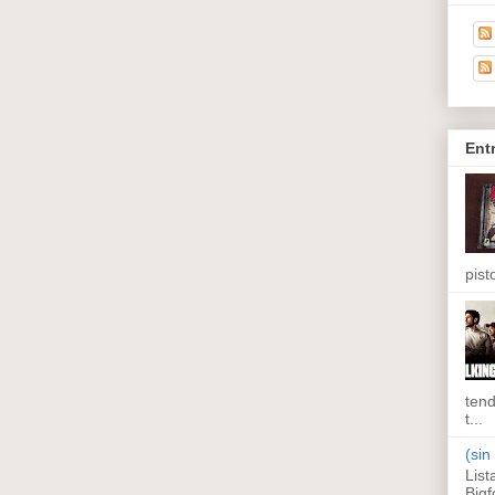
Ent
pisto
tend
t...
(sin 
List
Bigf