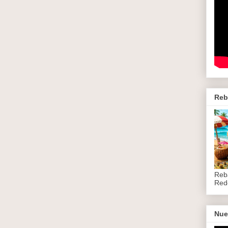
Reb
Reb
Red
Nue