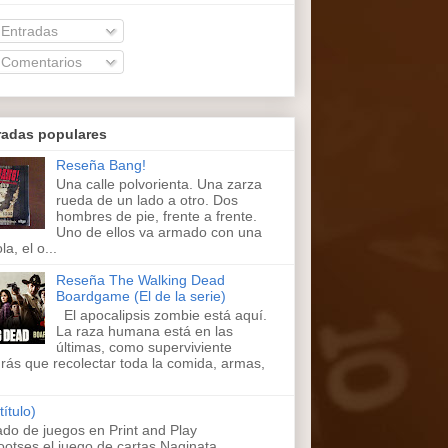
Entradas
Comentarios
radas populares
Reseña Bang!
Una calle polvorienta. Una zarza
rueda de un lado a otro. Dos
hombres de pie, frente a frente.
Uno de ellos va armado con una
la, el o...
Reseña The Walking Dead
Boardgame (El de la serie)
El apocalipsis zombie está aquí.
La raza humana está en las
últimas, como superviviente
rás que recolectar toda la comida, armas,
título)
ado de juegos en Print and Play
ootses,el juego de cartas Naginata