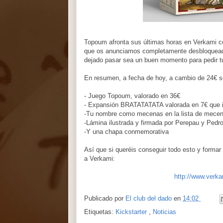
Topoum afronta sus últimas horas en Verkami c
que os anunciamos completamente desbloqueada 
dejado pasar sea un buen momento para pedir t
En resumen, a fecha de hoy, a cambio de 24€ s
- Juego Topoum, valorado en 36€
- Expansión BRATATATATA valorada en 7€ que i
-Tu nombre como mecenas en la lista de mece
-Lámina ilustrada y firmada por Perepau y Pedr
-Y una chapa conmemorativa
Así que si queréis conseguir todo esto y formar 
a Verkami:
http://www.verk
Publicado por
El club del dado
en
14:02
Etiquetas:
Kickstarter
,
Noticias