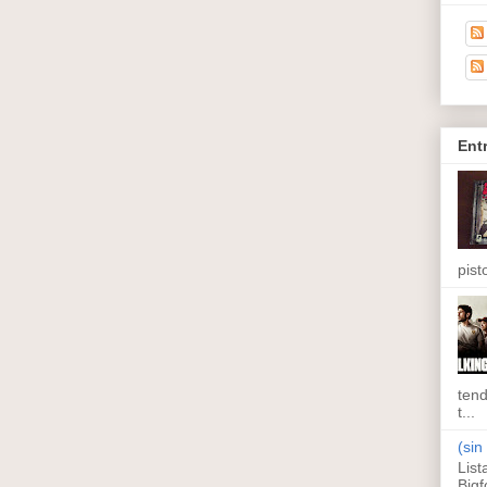
Ent
pisto
tend
t...
(sin 
List
Bigf