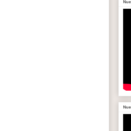
Nue
Nue