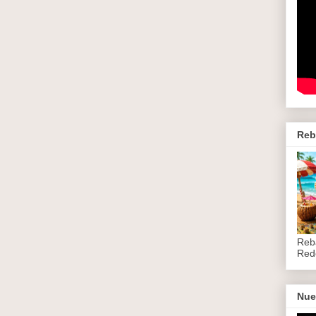
Reb
Reb
Red
Nue