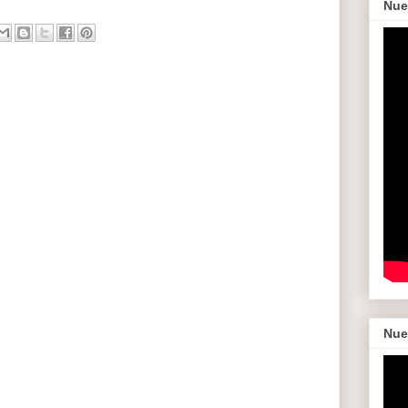
Nue
Nue