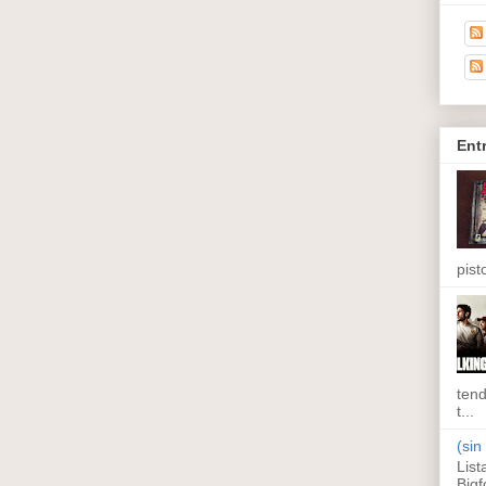
Ent
pisto
tend
t...
(sin 
List
Bigf