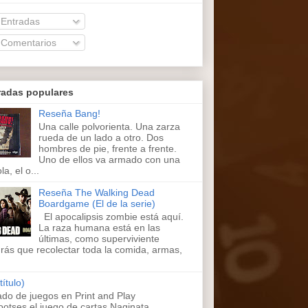
Entradas
Comentarios
radas populares
Reseña Bang!
Una calle polvorienta. Una zarza
rueda de un lado a otro. Dos
hombres de pie, frente a frente.
Uno de ellos va armado con una
la, el o...
Reseña The Walking Dead
Boardgame (El de la serie)
El apocalipsis zombie está aquí.
La raza humana está en las
últimas, como superviviente
rás que recolectar toda la comida, armas,
título)
ado de juegos en Print and Play
ootses,el juego de cartas Naginata