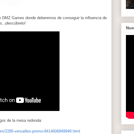
 de DMZ Games donde deberemos de conseguir la influencia de
s, ¡descúbrelo!
Nue
egos de la mesa redonda:
om/2285-versailles-promo-8414606849949.html