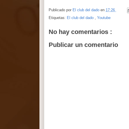
Publicado por
El club del dado
en
17:26
Etiquetas:
El club del dado
,
Youtube
No hay comentarios :
Publicar un comentario