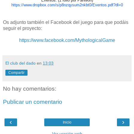
Eventos: (1 folio por Panteon)
https://www.dropbox.com/s/
p8nzqysum2nkbt0/Eventos.pdf?
dl=0
Os adjunto también el Facebook del juego para que podáis
seguir el proyecto:
https://www.facebook.com/MythologicalGame
El club del dado
en
13:03
Compartir
No hay comentarios:
Publicar un comentario
‹
›
Inicio
Ver versión web