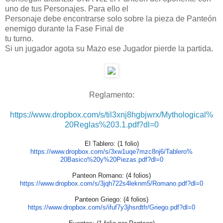
uno de tus Personajes. Para ello el
Personaje debe encontrarse solo sobre la pieza de Panteón
enemigo durante la Fase Final de
tu turno.
Si un jugador agota su Mazo ese Jugador pierde la partida.
Reglamento:
https://www.dropbox.com/s/
til3xnj8hgbjwrx/Mythological%
20Reglas%203.1.pdf?dl=0
El Tablero: (1 folio)
https://www.dropbox.com/s/
3xw1uqe7mzc8nj6/Tablero%
20Basico%20y%20Piezas.pdf?dl=0
Panteon Romano: (4 folios)
https://www.dropbox.com/s/
3jqh722s4leknm5/Romano.pdf?dl=
0
Panteon Griego: (4 folios)
https://www.dropbox.com/s/
ifuf7y3jhsrdtfr/Griego.pdf?dl=
0