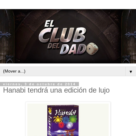
▼
viernes, 3 de octubre de 2014
Hanabi tendrá una edición de lujo