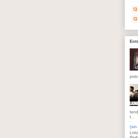
Ent
pisto
tend
t...
(sin 
List
Bigf