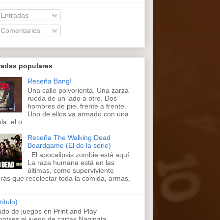
Entradas
Comentarios
radas populares
Reseña Bang!
Una calle polvorienta. Una zarza
rueda de un lado a otro. Dos
hombres de pie, frente a frente.
Uno de ellos va armado con una
la, el o...
Reseña The Walking Dead
Boardgame (El de la serie)
El apocalipsis zombie está aquí.
La raza humana está en las
últimas, como superviviente
rás que recolectar toda la comida, armas,
título)
ado de juegos en Print and Play
ootses,el juego de cartas Naginata