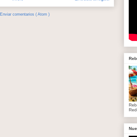
Enviar comentarios ( Atom )
Reb
Reb
Red
Nue