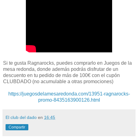
Si te gusta Ragnarocks, puedes comprarlo en Juegos de la
mesa redonda, donde además podrás disfrutar de un
descuento en tu pedido de más de 100€ con el cupón
CLUBDADO (no acumulable a otras promociones)
https://juegosdelamesaredonda.com/13951-ragnarocks-
promo-8435163900126.html
El club del dado
en
16:45
Compartir