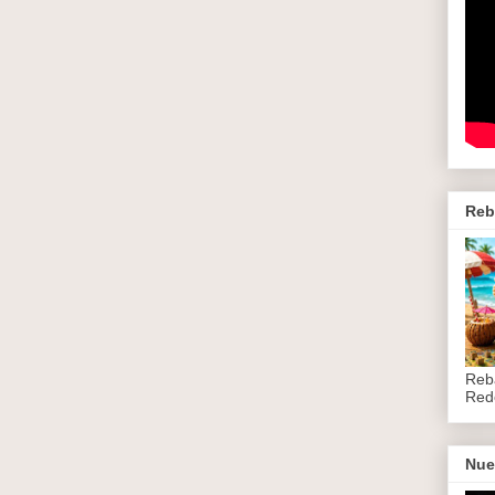
Reb
Reb
Red
Nue