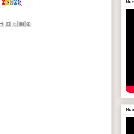
Nue
Nue