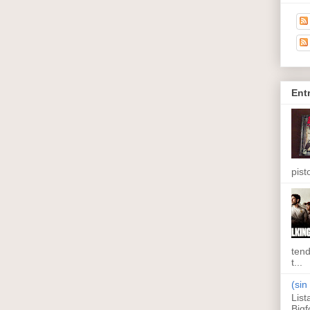
Ent
pisto
tend
t...
(sin 
List
Bigf