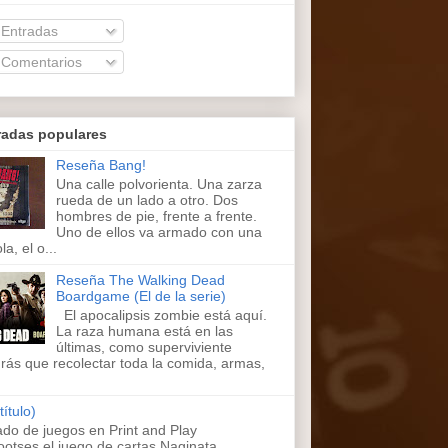
Entradas
Comentarios
radas populares
Reseña Bang!
Una calle polvorienta. Una zarza
rueda de un lado a otro. Dos
hombres de pie, frente a frente.
Uno de ellos va armado con una
la, el o...
Reseña The Walking Dead
Boardgame (El de la serie)
El apocalipsis zombie está aquí.
La raza humana está en las
últimas, como superviviente
rás que recolectar toda la comida, armas,
título)
ado de juegos en Print and Play
ootses,el juego de cartas Naginata