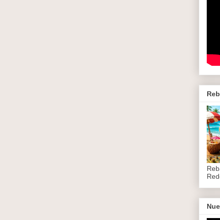
Reb
Reb
Red
Nue