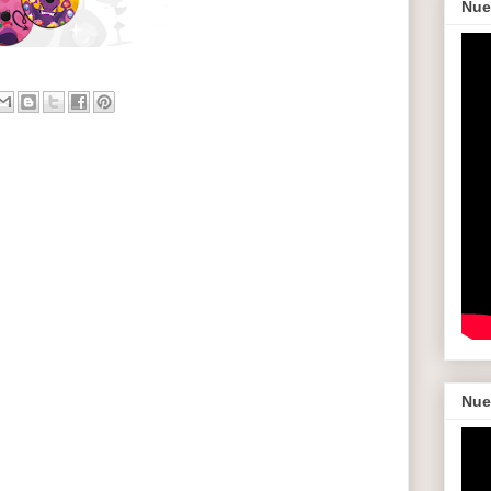
Nue
Nue