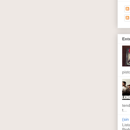
Ent
pisto
tend
t...
(sin 
List
Bigf