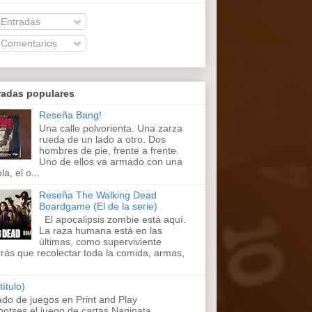
Entradas
Comentarios
radas populares
Reseña Bang!
Una calle polvorienta. Una zarza
rueda de un lado a otro. Dos
hombres de pie, frente a frente.
Uno de ellos va armado con una
la, el o...
Reseña The Walking Dead
Boardgame (El de la serie)
El apocalipsis zombie está aquí.
La raza humana está en las
últimas, como superviviente
rás que recolectar toda la comida, armas,
título)
ado de juegos en Print and Play
ootses,el juego de cartas Naginata