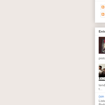
Ent
pisto
tend
t...
(sin 
List
Bigf