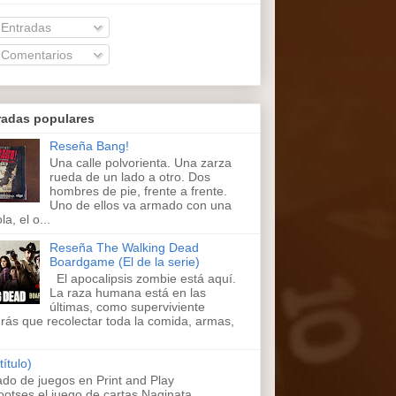
Entradas
Comentarios
radas populares
Reseña Bang!
Una calle polvorienta. Una zarza
rueda de un lado a otro. Dos
hombres de pie, frente a frente.
Uno de ellos va armado con una
la, el o...
Reseña The Walking Dead
Boardgame (El de la serie)
El apocalipsis zombie está aquí.
La raza humana está en las
últimas, como superviviente
rás que recolectar toda la comida, armas,
título)
ado de juegos en Print and Play
ootses,el juego de cartas Naginata