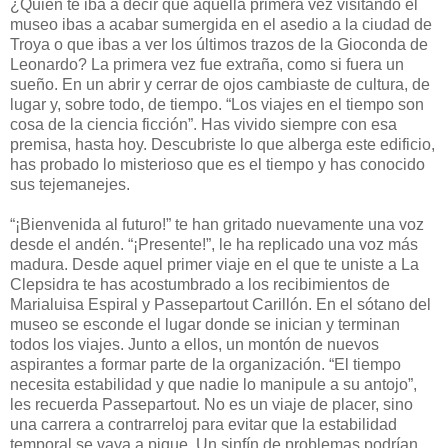
¿Quién te iba a decir que aquella primera vez visitando el
museo ibas a acabar sumergida en el asedio a la ciudad de
Troya o que ibas a ver los últimos trazos de la Gioconda de
Leonardo? La primera vez fue extraña, como si fuera un
sueño. En un abrir y cerrar de ojos cambiaste de cultura, de
lugar y, sobre todo, de tiempo. “Los viajes en el tiempo son
cosa de la ciencia ficción”. Has vivido siempre con esa
premisa, hasta hoy. Descubriste lo que alberga este edificio,
has probado lo misterioso que es el tiempo y has conocido
sus tejemanejes.
“¡Bienvenida al futuro!” te han gritado nuevamente una voz
desde el andén. “¡Presente!”, le ha replicado una voz más
madura. Desde aquel primer viaje en el que te uniste a La
Clepsidra te has acostumbrado a los recibimientos de
Marialuisa Espiral y Passepartout Carillón. En el sótano del
museo se esconde el lugar donde se inician y terminan
todos los viajes. Junto a ellos, un montón de nuevos
aspirantes a formar parte de la organización. “El tiempo
necesita estabilidad y que nadie lo manipule a su antojo”,
les recuerda Passepartout. No es un viaje de placer, sino
una carrera a contrarreloj para evitar que la estabilidad
temporal se vaya a pique. Un sinfín de problemas podrían