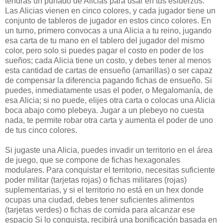
tendrás un puñado de Alicias para usar en tus esfuerzos.
Las Alicias vienen en cinco colores, y cada jugador tiene un
conjunto de tableros de jugador en estos cinco colores. En
un turno, primero convocas a una Alicia a tu reino, jugando
esa carta de tu mano en el tablero del jugador del mismo
color, pero solo si puedes pagar el costo en poder de los
sueños; cada Alicia tiene un costo, y debes tener al menos
esta cantidad de cartas de ensueño (amarillas) o ser capaz
de compensar la diferencia pagando fichas de ensueño. Si
puedes, inmediatamente usas el poder, o Megalomanía, de
esa Alicia; si no puede, elijes otra carta o colocas una Alicia
boca abajo como plebeya. Jugar a un plebeyo no cuesta
nada, te permite robar otra carta y aumenta el poder de uno
de tus cinco colores.
Si jugaste una Alicia, puedes invadir un territorio en el área
de juego, que se compone de fichas hexagonales
modulares. Para conquistar el territorio, necesitas suficiente
poder militar (tarjetas rojas) o fichas militares (rojas)
suplementarias, y si el territorio no está en un hex donde
ocupas una ciudad, debes tener suficientes alimentos
(tarjetas verdes) o fichas de comida para alcanzar ese
espacio Si lo conquista, recibirá una bonificación basada en