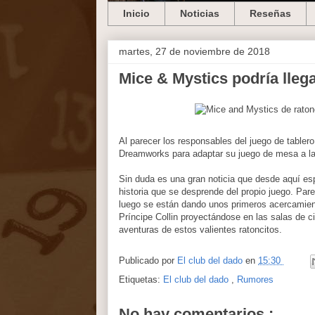
Inicio
Noticias
Reseñas
martes, 27 de noviembre de 2018
Mice & Mystics podría llega
Al parecer los responsables del juego de table
Dreamworks para adaptar su juego de mesa a la 
Sin duda es una gran noticia que desde aquí esp
historia que se desprende del propio juego. P
luego se están dando unos primeros acercamient
Príncipe Collin proyectándose en las salas de c
aventuras de estos valientes ratoncitos.
Publicado por
El club del dado
en
15:30
Etiquetas:
El club del dado
,
Rumores
No hay comentarios :