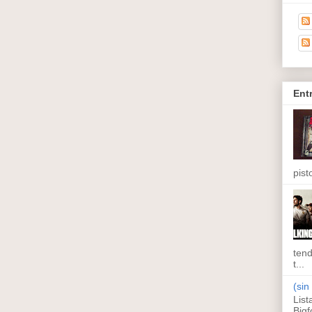
Ent
pisto
tend
t...
(sin 
List
Bigf