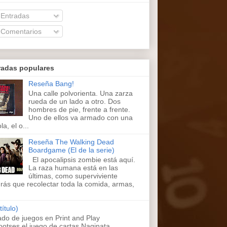
Entradas
Comentarios
radas populares
Reseña Bang!
Una calle polvorienta. Una zarza
rueda de un lado a otro. Dos
hombres de pie, frente a frente.
Uno de ellos va armado con una
la, el o...
Reseña The Walking Dead
Boardgame (El de la serie)
El apocalipsis zombie está aquí.
La raza humana está en las
últimas, como superviviente
rás que recolectar toda la comida, armas,
título)
ado de juegos en Print and Play
ootses,el juego de cartas Naginata