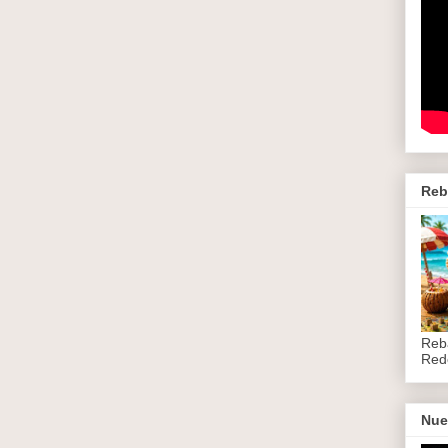
Reb
Reb
Red
Nue