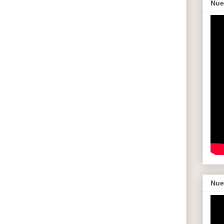
Nue
Nue