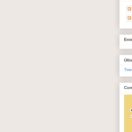
Ent
Últ
Twe
Com