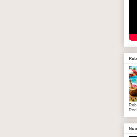
Reb
Reb
Red
Nue