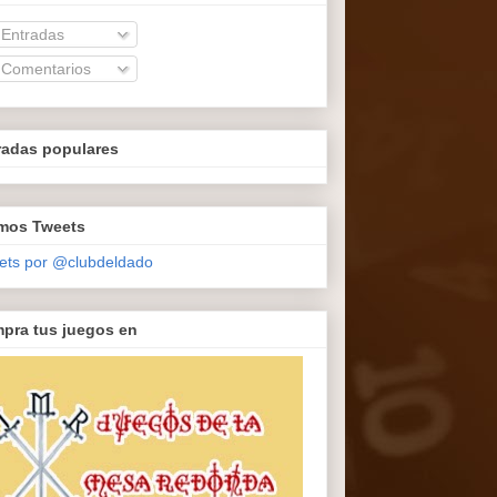
Entradas
Comentarios
radas populares
imos Tweets
ets por @clubdeldado
pra tus juegos en