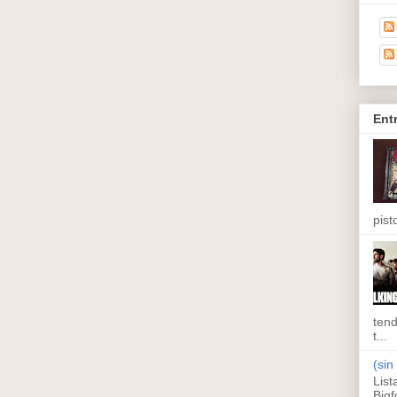
Ent
pisto
tend
t...
(sin 
List
Bigf