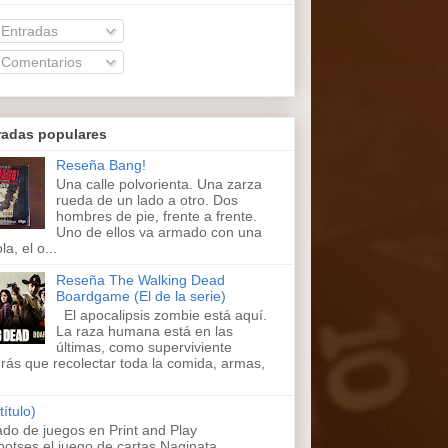
Entradas
Comentarios
radas populares
Reseña Bang!
Una calle polvorienta. Una zarza
rueda de un lado a otro. Dos
hombres de pie, frente a frente.
Uno de ellos va armado con una
la, el o...
Reseña The Walking Dead
Boardgame (El de la serie)
El apocalipsis zombie está aquí.
La raza humana está en las
últimas, como superviviente
rás que recolectar toda la comida, armas,
título)
ado de juegos en Print and Play
ootses,el juego de cartas Naginata