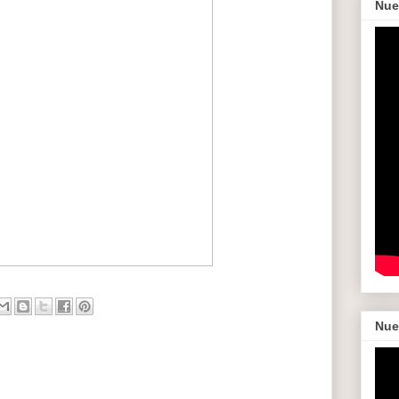
Nue
Nue