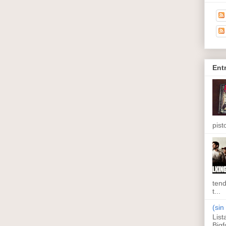
Ent
pisto
tend
t...
(sin 
List
Bigf