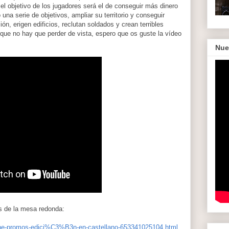
el objetivo de los jugadores será el de conseguir más dinero
o una serie de objetivos, ampliar su territorio y conseguir
ión, erigen edificios, reclutan soldados y crean terribles
ue no hay que perder de vista, espero que os guste la vídeo
Nue
s de la mesa redonda:
the-promos-edici%C3%B3n-en-castellano-653341025104.html