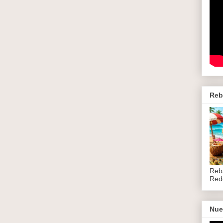
Reb
Reb
Red
Nue