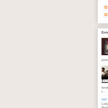
Ent
pisto
tend
t...
(sin 
List
Bigf