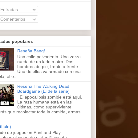
Entradas
Comentarios
radas populares
Reseña Bang!
Una calle polvorienta. Una zarza
rueda de un lado a otro. Dos
hombres de pie, frente a frente.
Uno de ellos va armado con una
la, el o...
Reseña The Walking Dead
Boardgame (El de la serie)
El apocalipsis zombie está aquí.
La raza humana está en las
últimas, como superviviente
rás que recolectar toda la comida, armas,
título)
ado de juegos en Print and Play
ootses,el juego de cartas Naginata