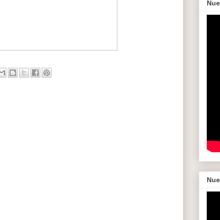
Nue
Nue